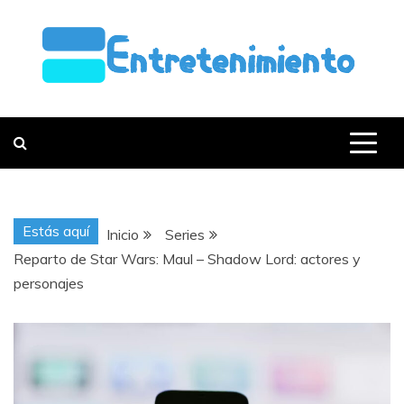
Saltar
al
contenido
ENTRETENIMI
Estás aquí
Inicio
Series
Reparto de Star Wars: Maul – Shadow Lord: actores y
personajes