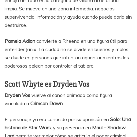
encaja del todo en la categoría de villana ni de aliada
limpia. Se mueve en una zona intermedia: negocios,
supervivencia, información y ayuda cuando puede darla sin
destruirse.
Pamela Adlon
convierte a Rheena en una figura útil para
entender Janix. La ciudad no se divide en buenos y malos;
se divide en personas que intentan aguantar mientras los
poderosos pelean por controlar el tablero.
Scott Whyte es Dryden Vos
Dryden Vos
vuelve al canon animado como figura
vinculada a
Crimson Dawn
.
El personaje ya era conocido por su aparición en
Solo: Una
historia de Star Wars
, y su presencia en
Maul – Shadow
Lord
permite ver mejor cómo se articula el poder criminal