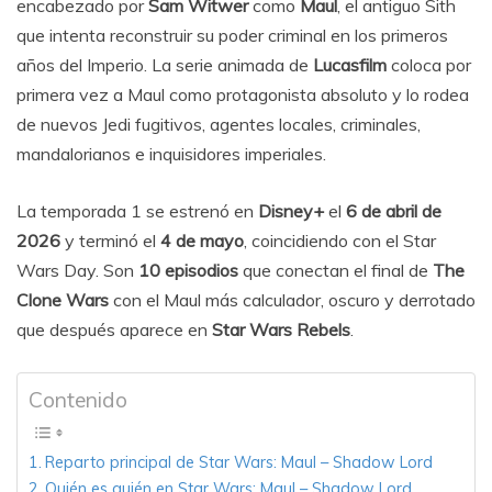
encabezado por
Sam Witwer
como
Maul
, el antiguo Sith
que intenta reconstruir su poder criminal en los primeros
años del Imperio. La serie animada de
Lucasfilm
coloca por
primera vez a Maul como protagonista absoluto y lo rodea
de nuevos Jedi fugitivos, agentes locales, criminales,
mandalorianos e inquisidores imperiales.
La temporada 1 se estrenó en
Disney+
el
6 de abril de
2026
y terminó el
4 de mayo
, coincidiendo con el Star
Wars Day. Son
10 episodios
que conectan el final de
The
Clone Wars
con el Maul más calculador, oscuro y derrotado
que después aparece en
Star Wars Rebels
.
Contenido
Reparto principal de Star Wars: Maul – Shadow Lord
Quién es quién en Star Wars: Maul – Shadow Lord